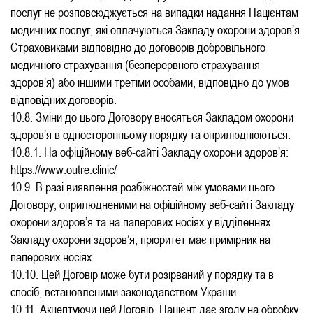
послуг не розповсюджується на випадки надання Пацієнтам
медичних послуг, які оплачуються Закладу охорони здоров’я
Страховиками відповідно до договорів добровільного
медичного страхування (безперервного страхування
здоров’я) або іншими третіми особами, відповідно до умов
відповідних договорів.
10.8. Зміни до цього Договору вносяться Закладом охорони
здоров’я в односторонньому порядку та оприлюднюються:
10.8.1. На офіційному веб-сайті Закладу охорони здоров’я:
https://www.outre.clinic/
10.9. В разі виявлення розбіжностей між умовами цього
Договору, оприлюдненими на офіційному веб-сайті Закладу
охорони здоров’я та на паперових носіях у відділеннях
Закладу охорони здоров’я, пріоритет має примірник на
паперових носіях.
10.10. Цей Договір може бути розірваний у порядку та в
спосіб, встановленими законодавством України.
10.11. Акцептуючи цей Договір, Пацієнт дає згоду на обробку