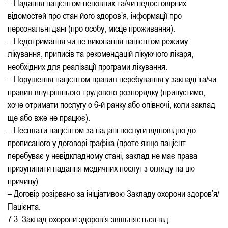
– Надання пацієнтом неповних та/чи недостовірних
відомостей про стан його здоров’я, інформації про
персональні дані (про особу, місце проживання).
– Недотримання чи не виконання пацієнтом режиму
лікування, приписів та рекомендацій лікуючого лікаря,
необхідних для реалізації програми лікування.
– Порушення пацієнтом правил перебування у закладі та/чи
правил внутрішнього трудового розпорядку (припустимо,
хоче отримати послугу о 6-й ранку або опівночі, коли заклад
ще або вже не працює).
– Несплати пацієнтом за надані послуги відповідно до
прописаного у договорі графіка (проте якщо пацієнт
перебуває у невідкладному стані, заклад не має права
призупинити надання медичних послуг з огляду на цю
причину).
– Договір розірвано за ініціативою Закладу охорони здоров’я/
Пацієнта.
7.3. Заклад охорони здоров’я звільняється від