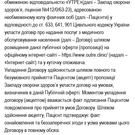
обмеженою відповідальністю «УТРЕ»(далі – Заклад охорони
здоров’я, ліцензія №412/0/63-23), адресованою
необмеженому колу фізичних осіб (далі –Пацієнти) у
відповідності до ст. 633, 641, 901 Цивільного кодексу України
укласти договір про надання послуг з медичного
обслуговування населення (далі – Договір) шляхом
розміщення даної публічної оферти (пропозиції) на
офіційному інтернет-сайті – https://www.outre.clinic/ (надалі –
«Інтернет-сайт) та у куточку споживача.
Укладення Договору здійснюється шляхом повного та
безумовного прийняття Пацієнтом (акцепт) пропозиції
Закладу охорони здоров’я укласти договір на умовах,
визначених в даній Публічній оферті. Моментом укладення
договору (акцептом) вважається факт підписання Пацієнтом
повідомлення про прийняття умов Договору. Шляхом
здійснення акцепту, Пацієнт підтверджує факт
ознайомлення та беззаперечної згоди з усіма умовами цього
Договору в повному обсязі.