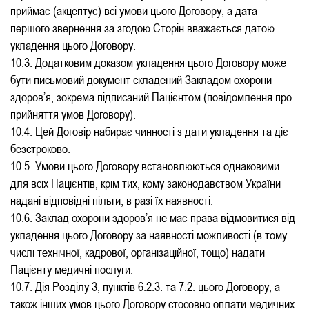
приймає (акцептує) всі умови цього Договору, а дата
першого звернення за згодою Сторін вважається датою
укладення цього Договору.
10.3. Додатковим доказом укладення цього Договору може
бути письмовий документ складений Закладом охорони
здоров’я, зокрема підписаний Пацієнтом (повідомлення про
прийняття умов Договору).
10.4. Цей Договір набирає чинності з дати укладення та діє
безстроково.
10.5. Умови цього Договору встановлюються однаковими
для всіх Пацієнтів, крім тих, кому законодавством України
надані відповідні пільги, в разі їх наявності.
10.6. Заклад охорони здоров’я не має права відмовитися від
укладення цього Договору за наявності можливості (в тому
числі технічної, кадрової, організаційної, тощо) надати
Пацієнту медичні послуги.
10.7. Дія Розділу 3, пунктів 6.2.3. та 7.2. цього Договору, а
також інших умов цього Договору стосовно оплати медичних