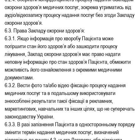
охорони здоров’я медичних послуг, зокрема утриматись від
аудіо/відеозапису процесу надання послуг без згоди Закладу
охорони здоров’я.
6.3. Права Закладу охорони здоров’я:
6.3.1. Якщо інформація про хворобу Пацієнта може
погіршити стан його здоров’я або зашкодити процесу
лікування, Заклад охорони здоров’я має право надати
неповну інформацію про стан здоров’я Пацієнта, обмежити
можливість його ознайомлення з окремими медичними
документами.
6.3.2. Вести фото та/або відео фіксацію процесу надання
медичних послуг та в подальшому використовувати
знеособлені результати такої фіксації в рекламних,
маркетингових, навчальних та інших цілях, що не суперечать
законодавству України.
6.3.3. В разі запізнення Пацієнта в односторонньому порядку
змінити термін надання медичних послуг, визначений
відповідно до пункту 4.3. цього Договору, або відмінити