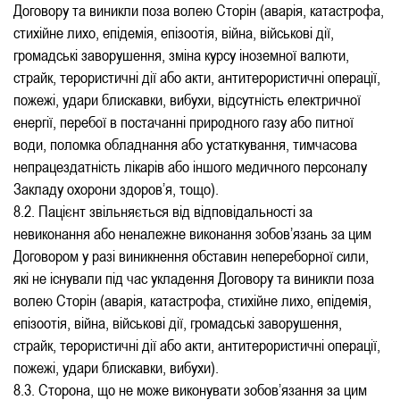
Договору та виникли поза волею Сторін (аварія, катастрофа,
стихійне лихо, епідемія, епізоотія, війна, військові дії,
громадські заворушення, зміна курсу іноземної валюти,
страйк, терористичні дії або акти, антитерористичні операції,
пожежі, удари блискавки, вибухи, відсутність електричної
енергії, перебої в постачанні природного газу або питної
води, поломка обладнання або устаткування, тимчасова
непрацездатність лікарів або іншого медичного персоналу
Закладу охорони здоров’я, тощо).
8.2. Пацієнт звільняється від відповідальності за
невиконання або неналежне виконання зобов’язань за цим
Договором у разі виникнення обставин непереборної сили,
які не існували під час укладення Договору та виникли поза
волею Сторін (аварія, катастрофа, стихійне лихо, епідемія,
епізоотія, війна, військові дії, громадські заворушення,
страйк, терористичні дії або акти, антитерористичні операції,
пожежі, удари блискавки, вибухи).
8.3. Сторона, що не може виконувати зобов’язання за цим