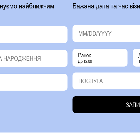
фонуємо найближчим
Бажана дата та час візи
Ранок
До 12:00
1