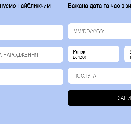
фонуємо найближчим
Бажана дата та час візи
Ранок
До 12:00
1