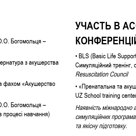
УЧАСТЬ В АС
КОНФЕРЕНЦІ
О.О. Богомольця –
• BLS (Basic Life Support
тернатура з акушерства
Симуляційний тренінг,
Resuscitation Council
 за фахом «Акушерство
• «Пренатальна та акуш
UZ School training cente
О.О. Богомольця –
Наявність міжнародно а
(в процесі навчання)
симуляційних програмах
та якісну підготовку.