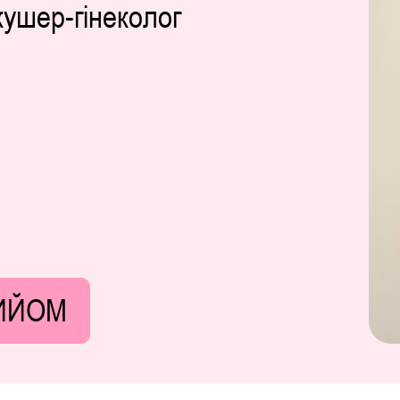
кушер-гінеколог
ИЙОМ