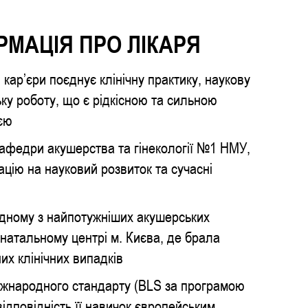
РМАЦІЯ ПРО ЛІКАРЯ
 кар’єри поєднує клінічну практику, наукову
ьку роботу, що є рідкісною та сильною
єю
кафедри акушерства та гінекології №1 НМУ,
ацію на науковий розвиток та сучасні
одному з найпотужніших акушерських
инатальному центрі м. Києва, де брала
их клінічних випадків
міжнародного стандарту (BLS за програмою
ідповідність її навичок європейським