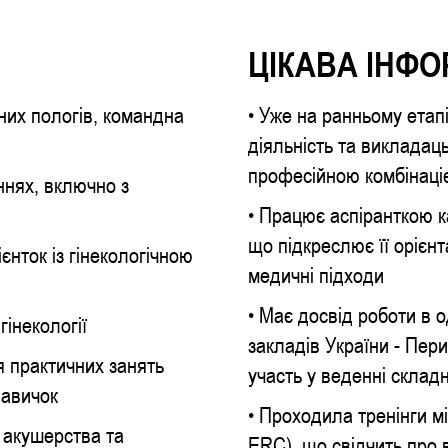
ЦІКАВА ІНФО
ених пологів, командна
• Уже на ранньому етапі
діяльність та викладац
професійною комбінаці
аннях, включно з
• Працює аспіранткою 
що підкреслює її орієнт
ієнток із гінекологічною
медичні підходи
• Має досвід роботи в 
гінекології
закладів України - Пер
я практичних занять
участь у веденні складн
навичок
• Проходила тренінги 
і акушерства та
ERC), що свідчить про в