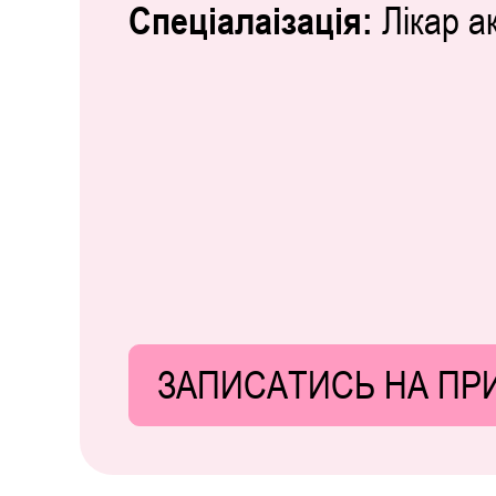
Спеціалаізація:
Лікар а
ЗАПИСАТИСЬ НА ПР