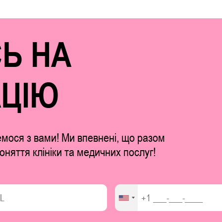
Ь НА
АЦІЮ
емося з вами! Ми впевнені, що разом
оняття клініки та медичних послуг!