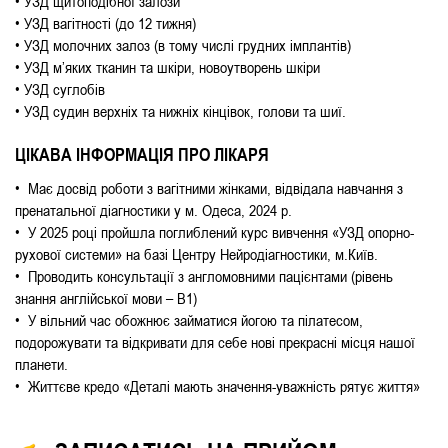
• УЗД щитоподібної залози
• УЗД вагітності (до 12 тижня)
• УЗД молочних залоз (в тому числі грудних імплантів)
• УЗД м’яких тканин та шкіри, новоутворень шкіри
• УЗД суглобів
• УЗД судин верхніх та нижніх кінцівок, голови та шиї.
ЦІКАВА ІНФОРМАЦІЯ ПРО ЛІКАРЯ
• Має досвід роботи з вагітними жінками, відвідала навчання з
пренатальної діагностики у м. Одеса, 2024 р.
• У 2025 році пройшла поглиблений курс вивчення «УЗД опорно-
рухової системи» на базі Центру Нейродіагностики, м.Київ.
• Проводить консультації з англомовними пацієнтами (рівень
знання англійської мови – В1)
• У вільний час обожнює займатися йогою та пілатесом,
подорожувати та відкривати для себе нові прекрасні місця нашої
планети.
• Життєве кредо «Деталі мають значення-уважність рятує життя»