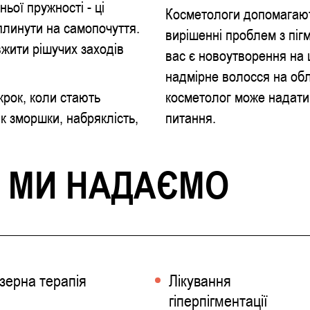
ьої пружності - ці
Косметологи допомагають
плинути на самопочуття.
вирішенні проблем з піг
вжити рішучих заходів
вас є новоутворення на 
надмірне волосся на облич
крок, коли стають
косметолог може надати 
як зморшки, набряклість,
питання.
І МИ НАДАЄМО
зерна терапія
Лікування
гіперпігментації