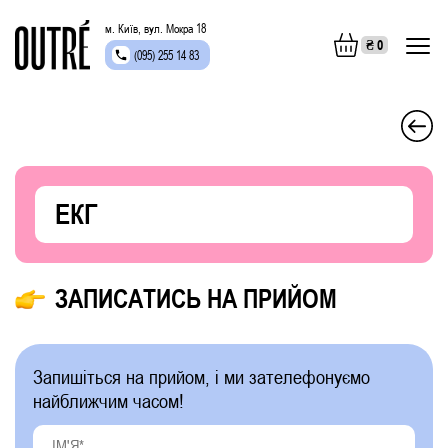
м. Київ, вул. Мокра 18
₴
0
(095) 255 14 83
ЕКГ
ЗАПИСАТИСЬ НА ПРИЙОМ
Запишіться на прийом, і ми зателефонуємо
найближчим часом!