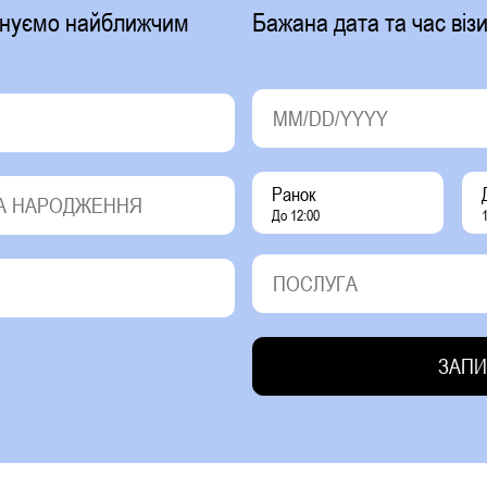
фонуємо найближчим
Бажана дата та час візи
Ранок
До 12:00
1