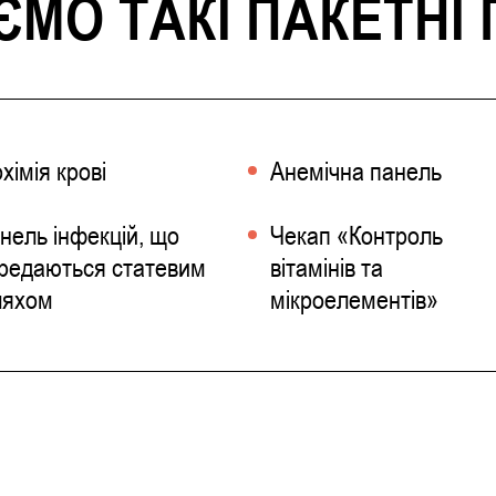
МО ТАКІ ПАКЕТНІ
охімія крові
Анемічна панель
нель інфекцій, що
Чекап «Контроль
редаються статевим
вітамінів та
яхом
мікроелементів»