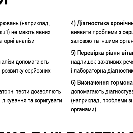
орювань (наприклад,
4) Діагностика хроніч
кції) не мають явних
виявити проблеми з сер
аторні аналізи
залозою та іншими орга
5) Перевірка рівня віта
налізи допомагають
надлишок важливих речо
и розвитку серйозних
і лабораторна діагности
6)
Визначення гормона
аторні тести дозволяють
допомагають діагностув
 лікування та коригувати
(наприклад, проблеми з
органами).