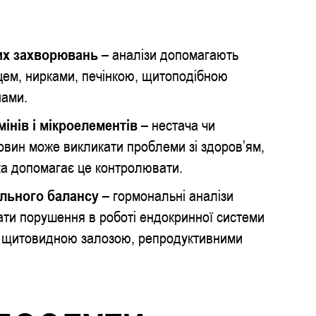
них захворювань
– аналізи допомагають
цем, нирками, печінкою, щитоподібною
нами.
мінів і мікроелементів
– нестача чи
вин може викликати проблеми зі здоров’ям,
ка допомагає це контролювати.
льного балансу
– гормональні аналізи
ати порушення в роботі ендокринної системи
і щитовидною залозою, репродуктивними