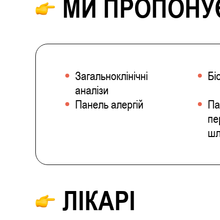
МИ ПРОПОНУЄ
Загальноклінічні
Бі
аналізи
Панель алергій
Па
пе
шл
ЛІКАРІ