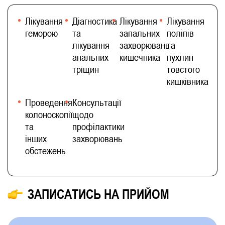
Лікування
Діагностика
Лікування
Лікування
геморою
та
запальних
поліпів
лікування
захворювань
та
анальних
кишечника
пухлин
тріщин
товстого
кишківника
Проведення
Консультації
колоноскопії
щодо
та
профілактики
інших
захворювань
обстежень
ЗАПИСАТИСЬ НА ПРИЙОМ