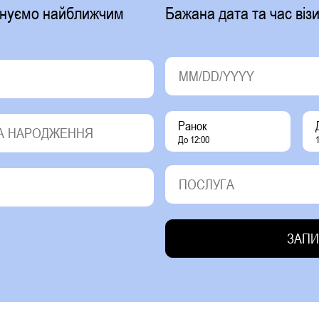
фонуємо найближчим
Бажана дата та час візи
Ранок
До 12:00
1