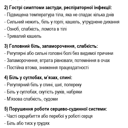
2) Гострі симптоми застуди, респіраторної інфекції:
- Підвищена температура тіла, яка не спадає кілька днів
- Сильний нежить, біль у горлі, кашель, утруднене дихання
- Озноб, слабкість, ломота в тілі
- Тривалий кашель
3) Головний біль, запаморочення, слабкість:
- Регулярні або сильні головні болі без видимої причини
- Запаморочення, втрата рівноваги, потемніння в очах
- Постійна втома, зниження працездатності
4) Біль у суглобах, м’язах, спині:
- Регулярний біль у спині, шиї, попереку
- Біль у суглобах, скутість рухів, набряки
- М’язова слабкість, судоми
5) Порушення роботи серцево-судинної системи:
- Часті серцебиття або перебої у роботі серця
- Біль або тиск у грудях