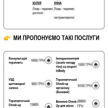
ЮЛІЯ
ІННА
Лікар - терапевт,
Лікар - терапевт,
дієтолог
гастроентеролог
МИ ПРОПОНУЄМО ТАКІ ПОСЛУГИ
Консультація
Імпедансометрія
1600 ГРН
терапевта
(аналіз складу
1500 ГРН
тіла) на апараті
InBody
УЗД
Терапевтичний
900 ГРН
щитовидної
Check-up
9100 ГРН
залози
організму
(Базовий)
Терапевтичний
28900
Великий Check-
13800
Check-up
Up для жінок
ГРН